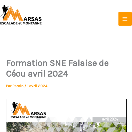
Aller
au
contenu
Marsas Escalade et Montagne
Affilié à la FFCAM
Formation SNE Falaise de
Céou avril 2024
Par
Pamin
/
1 avril 2024