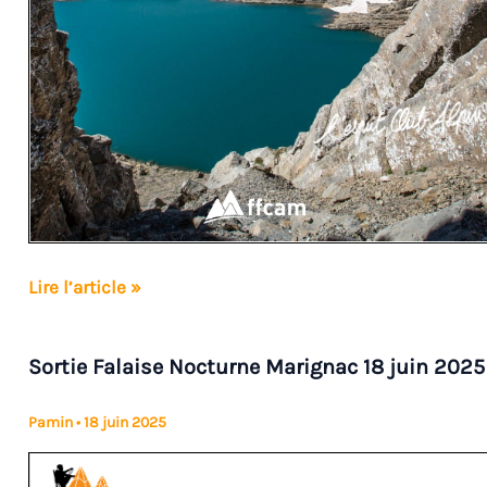
Randonnée
Lire l’article »
Cirque
de
Sortie Falaise Nocturne Marignac 18 juin 2025
Gavarnie
15
Pamin
•
18 juin 2025
août
2025