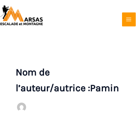
Aller
au
contenu
Marsas Escalade et Montagne
Affilié à la FFCAM
Nom de
l’auteur/autrice :Pamin