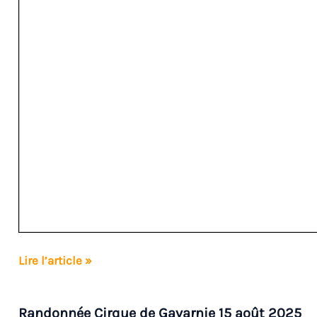
Résumé
Lire l’article »
sortie
jeunes
Randonnée Cirque de Gavarnie 15 août 2025