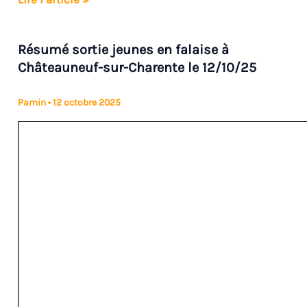
ECOLE
DE
Résumé sortie jeunes en falaise à
CANYONING
Châteauneuf-sur-Charente le 12/10/25
projet
Active-
Pamin
•
12 octobre 2025
toi
23
mai
2026