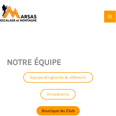
Aller
au
contenu
Marsas Escalade et Montagne
Affilié à la FFCAM
NOTRE ÉQUIPE
Equipe dirigeante & référents
Encadrants
Boutique du Club