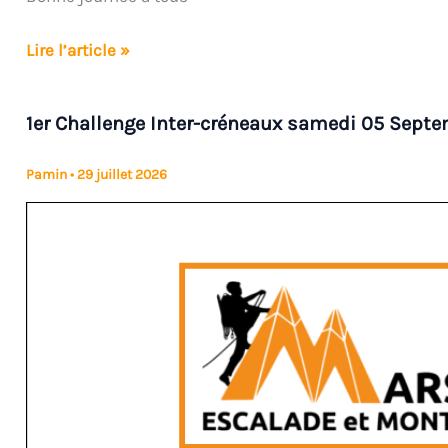
Convocation
Lire l’article »
et
pouvoir
1er Challenge Inter-créneaux samedi 05 Sept
pour
AG
Pamin
•
29 juillet 2026