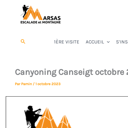
Aller
au
contenu
Marsas Escalade et Montagne
Affilié à la FFCAM
Rechercher
1ÈRE VISITE
ACCUEIL
S’IN
Canyoning Canseigt octobre
Par
Pamin
/
1 octobre 2023