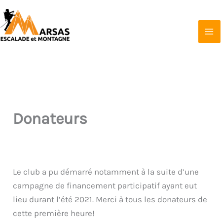
Aller
au
contenu
Marsas Escalade et Montagne
Affilié à la FFCAM
Donateurs
Le club a pu démarré notamment à la suite d’une
campagne de financement participatif ayant eut
lieu durant l’été 2021. Merci à tous les donateurs de
cette première heure!