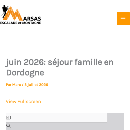
Aller
au
contenu
Marsas Escalade et Montagne
Affilié à la FFCAM
juin 2026: séjour famille en
Dordogne
Par
Marc
/
3 juillet 2026
View Fullscreen
Aller
au