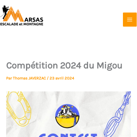
Aller
au
contenu
Marsas Escalade et Montagne
Affilié à la FFCAM
Compétition 2024 du Migou
Par
Thomas JAVERZAC
/
23 avril 2024