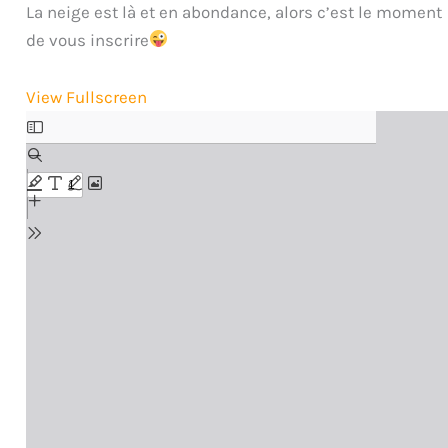
La neige est là et en abondance, alors c’est le moment
!
de vous inscrire
View Fullscreen
Aller
au
contenu
PDF