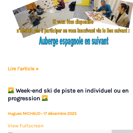
Lire l’article »
Contrôle
annuel
Week-end ski de piste en individuel ou en
du
progression
matériel
et
Hugues MICHAUD
•
17 décembre 2025
équipements
View Fullscreen
de