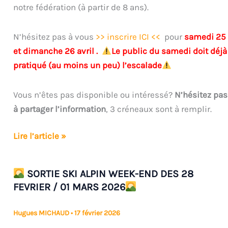
notre fédération (à partir de 8 ans).
N’hésitez pas à vous
>> inscrire ICI <<
pour
samedi 25
et dimanche 26 avril .
​Le public du samedi doit déjà
pratiqué (au moins un peu) l’escalade
​
Vous n’êtes pas disponible ou intéressé?
N’hésitez pas
à partager l’information
, 3 créneaux sont à remplir.
Venez
Lire l’article »
découvrir
l’escalade
SORTIE SKI ALPIN WEEK-END DES 28
ou
FEVRIER / 01 MARS 2026
profiter
de
Hugues MICHAUD
•
17 février 2026
conseil