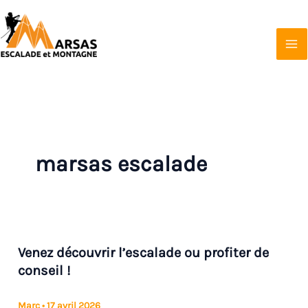
Aller
au
contenu
Marsas Escalade et Montagne
Affilié à la FFCAM
marsas escalade
Venez découvrir l’escalade ou profiter de
conseil !
Marc
•
17 avril 2026