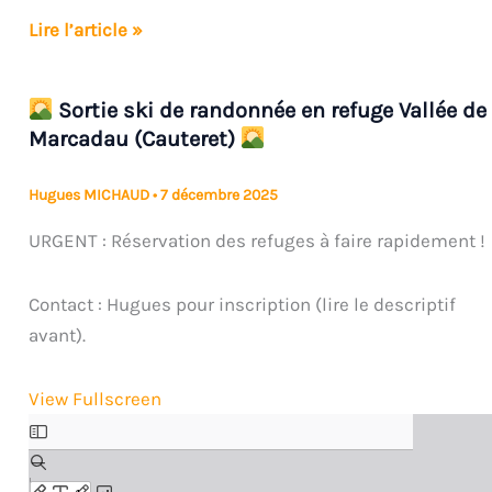
Lire l’article »
Week-
end
Sortie ski de randonnée en refuge Vallée de
ski
Marcadau (Cauteret)
de
piste
Hugues MICHAUD
•
7 décembre 2025
en
URGENT : Réservation des refuges à faire rapidement !
individuel
ou
Contact : Hugues pour inscription (lire le descriptif
en
avant).
progression
View Fullscreen
Aller
au
contenu