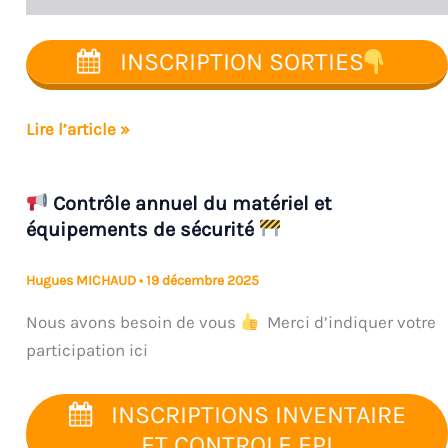
INSCRIPTION SORTIES
Lire l’article »
SORTIE
SKI
Contrôle annuel du matériel et
ALPIN
équipements de sécurité
WEEK-
END
Hugues MICHAUD
•
19 décembre 2025
DES
Nous avons besoin de vous
Merci d’indiquer votre
28
participation ici
FEVRIER
/
01
INSCRIPTIONS INVENTAIRE
MARS
ET CONTROLE EPI