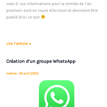
note 2: Les informations pour la rentrée de l’an
prochain sont en cours d’écriture et devraient être
publié d’ici ce soir
nouveau
Lire l’article »
:
Une
Création d’un groupe WhatsApp
chaîne
whatsApp
melina
•
18 avril 2023
pour
ne
plus
rien
rater