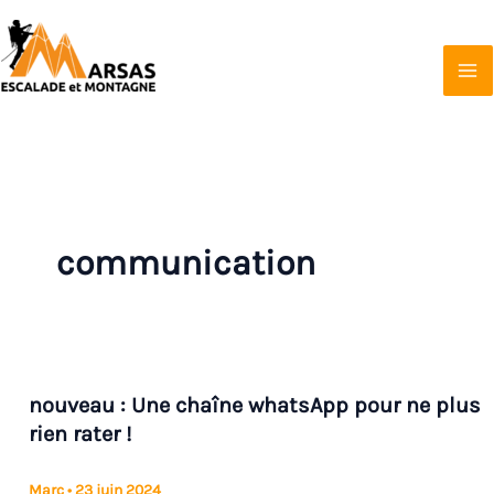
Aller
au
contenu
Marsas Escalade et Montagne
Affilié à la FFCAM
communication
nouveau : Une chaîne whatsApp pour ne plus
rien rater !
Marc
•
23 juin 2024