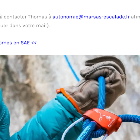
u à contacter Thomas à
autonomie@marsas-escalade.fr
afin
quer dans votre mail).
nomes en SAE <<