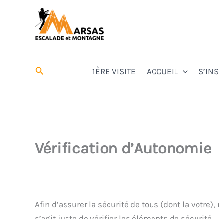
Aller
au
contenu
Marsas Escalade et Montagne
Affilié à la FFCAM
Rechercher
1ÈRE VISITE
ACCUEIL
S’IN
Vérification d’Autonomie
Afin d’assurer la sécurité de tous (dont la votr
s’agit juste de vérifier les éléments de sécurité.