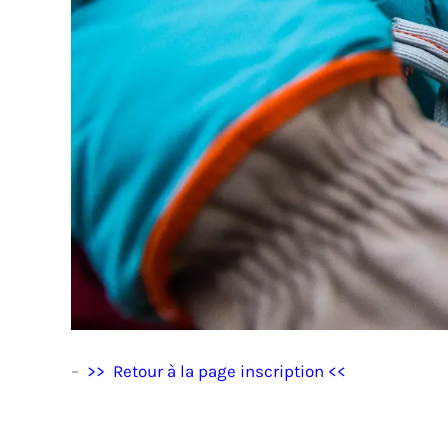
–
>> Retour à la page inscription <<