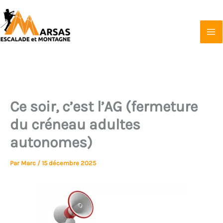
Aller
au
contenu
Marsas Escalade et Montagne
Affilié à la FFCAM
Ce soir, c’est l’AG (fermeture
du créneau adultes
autonomes)
Par
Marc
/
15 décembre 2025